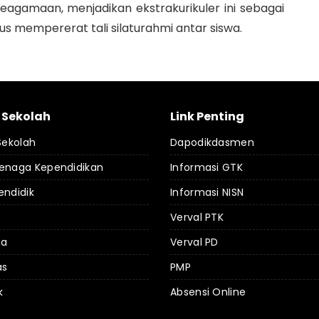
agamaan, menjadikan ekstrakurikuler ini sebagai
s mempererat tali silaturahmi antar siswa.
l Sekolah
Link Penting
 Sekolah
Dapodikdasmen
Tenaga Kependidikan
Informasi GTK
endidik
Informasi NISN
Verval PTK
da
Verval PD
as
PMP
k
Absensi Online