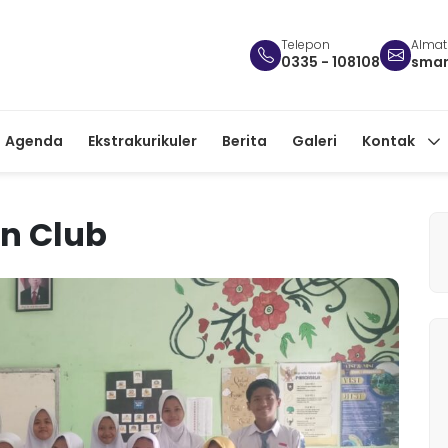
Telepon
Almat
0335 - 108108
sman
Agenda
Ekstrakurikuler
Berita
Galeri
Kontak
on Club