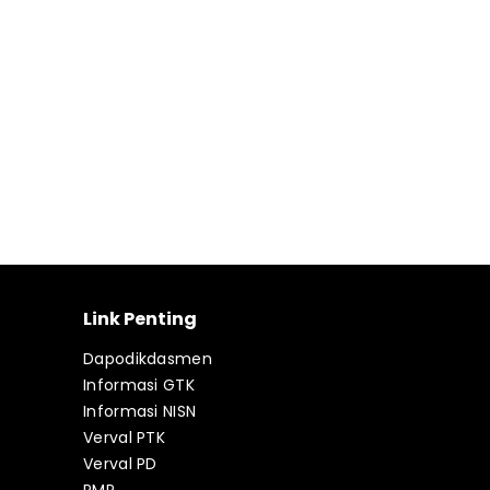
Link Penting
Dapodikdasmen
Informasi GTK
Informasi NISN
Verval PTK
Verval PD
PMP