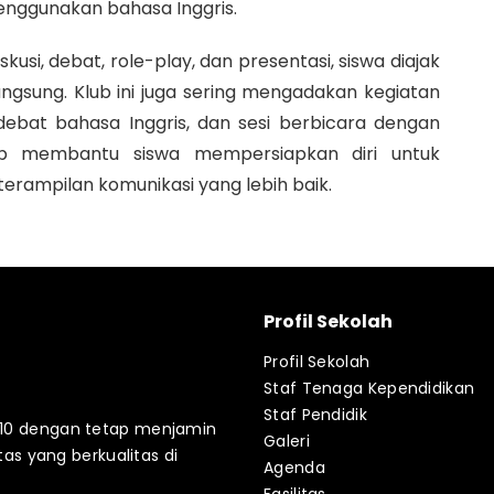
enggunakan bahasa Inggris.
kusi, debat, role-play, dan presentasi, siswa diajak
angsung. Klub ini juga sering mengadakan kegiatan
 debat bahasa Inggris, dan sesi berbicara dengan
Club membantu siswa mempersiapkan diri untuk
rampilan komunikasi yang lebih baik.
Profil Sekolah
Profil Sekolah
Staf Tenaga Kependidikan
Staf Pendidik
2010 dengan tetap menjamin
Galeri
 yang berkualitas di
Agenda
Fasilitas